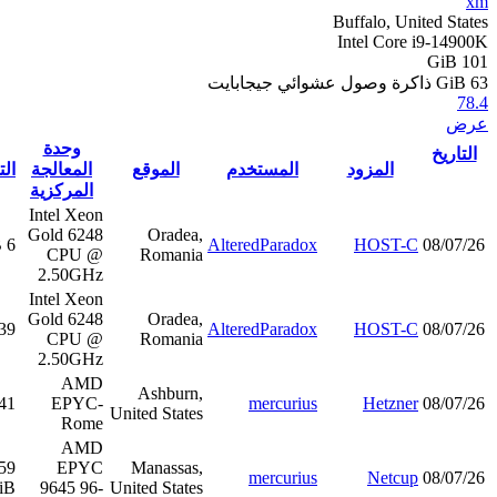
وحدة
ذاكرة
لموقع
المعالجة
التخزين
الوصول
النقاط
المركزية
العشوائي
Intel Xeon
Gold 6248
Ora
6 TiB
8 GiB
14.0
عرض
CPU @
Roma
2.50GHz
Intel Xeon
Gold 6248
Ora
39 GiB
2 GiB
14.6
عرض
CPU @
Roma
2.50GHz
AMD
Ashb
EPYC-
41 GiB
2 GiB
28.2
عرض
United St
Rome
AMD
259
EPYC
Manas
8 GiB
27.1
عرض
GiB
9645 96-
United St