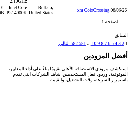
2.10GHz
101
Intel Core
Buff
63 GiB
78.4
عرض
GiB
i9-14900K
United St
 على أداء المعايير،
لشركات التي تقدم