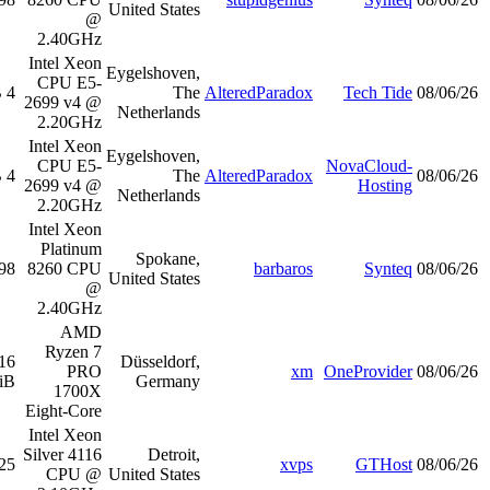
United St
@
2.40GHz
Intel Xeon
Eygelsho
CPU E5-
4 TiB
4 GiB
11.9
عرض
2699 v4 @
Netherl
2.20GHz
Intel Xeon
Eygelsho
CPU E5-
4 TiB
4 GiB
11.8
عرض
2699 v4 @
Netherl
2.20GHz
Intel Xeon
Platinum
Spok
8260 CPU
98 GiB
6 GiB
25.1
عرض
United St
@
2.40GHz
AMD
Ryzen 7
916
Düsseld
PRO
32 GiB
20.1
عرض
GiB
Germ
1700X
Eight-Core
Intel Xeon
Silver 4116
Detr
25 GiB
93 GiB
0.0
عرض
CPU @
United St