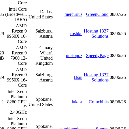
Core
Intel Core
Dal
(Broadwell,
35 GiB
4 GiB
13.1
عرض
United St
IBRS)
AMD
Ryzen 9
Salzb
29 GiB
8 GiB
54.1
عرض
9950X 16-
Aus
Core
AMD
Can
120
Ryzen 9
Wh
8 GiB
48.6
عرض
GiB
7900 12-
Un
Core
King
AMD
Ryzen 9
Salzb
29 GiB
8 GiB
54.5
عرض
9950X 16-
Aus
Core
Intel Xeon
Platinum
Spok
8260 CPU
1 TiB
6 GiB
28.4
عرض
United St
@
2.40GHz
Intel Xeon
Platinum
Spok
8260 CPU
98 GiB
6 GiB
25.8
عرض