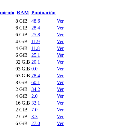
miento
RAM
Puntuación
8 GiB
48.6
Ver
6 GiB
28.4
Ver
6 GiB
25.8
Ver
4 GiB
11.9
Ver
4 GiB
11.8
Ver
6 GiB
25.1
Ver
32 GiB
20.1
Ver
93 GiB
0.0
Ver
63 GiB
78.4
Ver
8 GiB
60.1
Ver
2 GiB
34.2
Ver
4 GiB
2.0
Ver
16 GiB
32.1
Ver
2 GiB
7.0
Ver
2 GiB
3.3
Ver
6 GiB
27.0
Ver