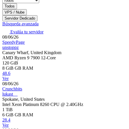
Todos
VPS / Nube
Servidor Dedicado
Búsqueda avanzada
Evalúa tu servidor
08/06/26
SpeedyPage
unstoppz
Canary Wharf, United Kingdom
AMD Ryzen 9 7900 12-Core
120 GiB
8 GiB
GB RAM
48.6
Ver
08/06/26
Crunchbits
lukast__
Spokane, United States
Intel Xeon Platinum 8260 CPU @ 2.40GHz
1 TiB
6 GiB
GB RAM
28.4
Ver