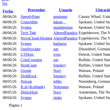
Ver
Proveedor
Usuario
Ubicaci
Fecha
08/06/26
SpeedyPage
unstoppz
Canary Wharf, Uni
08/06/26
Crunchbits
lukast__
Spokane, United Sta
08/06/26
Synteq
stupidgenius
Spokane, United Sta
08/06/26
Tech Tide
AlteredParadox
Eygelshoven, The N
08/06/26
NovaCloud-Hosting
AlteredParadox
Eygelshoven, The N
08/06/26
Synteq
barbaros
Spokane, United Sta
08/06/26
OneProvider
xm
Düsseldorf, Germa
08/06/26
GTHost
xvps
Detroit, United Stat
08/06/26
ColoCrossing
xm
Buffalo, United Stat
08/06/26
HostCram
Smokey
Buffalo, United Stat
08/06/26
Ozonti
Navi
Warsaw, Poland
08/06/26
DediRock
Smokey
Buffalo, United Stat
08/05/26
Netcup
jebbe
Nuremberg, Germa
08/05/26
K.pl (Korbank)
Nekopara
Warsaw, Poland
08/05/26
DeluxHost
Navi
Amsterdam, The Ne
08/04/26
Synteq
oloke
Spokane, United Sta
Página 1