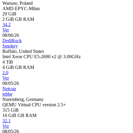
Warsaw, Poland
AMD EPYC-Milan
29 GiB
2 GiB
GB RAM
34.2
Ver
08/06/26
DediRock
Smokey
Buffalo, United States
Intel Xeon CPU E5-2690 v2 @ 3.00GHz
4 TiB
4 GiB
GB RAM
2.0
Ver
08/05/26
Netcup
jebbe
Nuremberg, Germany
QEMU Virtual CPU version 2.5+
315 GiB
16 GiB
GB RAM
32.1
Ver
08/05/26