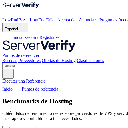
LowEndBox
·
LowEndTalk
·
Acerca de
·
Anunciar
·
Preguntas frecu
Español
|
Iniciar sesión / Registrarse
Puntos de referencia
Reseñas
Proveedores
Ofertas de Hosting
Clasificaciones
Ejecutar una Referencia
Inicio
Puntos de referencia
Benchmarks de Hosting
Obtén datos de rendimiento reales sobre proveedores de VPS y servi
más rápido y confiable para tus necesidades.