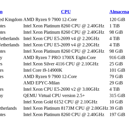
ón
CPU
Almacena
ted Kingdom
AMD Ryzen 9 7900 12-Core
120 GiB
tes
Intel Xeon Platinum 8260 CPU @ 2.40GHz
1 TiB
tes
Intel Xeon Platinum 8260 CPU @ 2.40GHz
98 GiB
etherlands
Intel Xeon CPU E5-2699 v4 @ 2.20GHz
4 TiB
etherlands
Intel Xeon CPU E5-2699 v4 @ 2.20GHz
4 TiB
tes
Intel Xeon Platinum 8260 CPU @ 2.40GHz
98 GiB
ny
AMD Ryzen 7 PRO 1700X Eight-Core
916 GiB
es
Intel Xeon Silver 4116 CPU @ 2.10GHz
25 GiB
es
Intel Core i9-14900K
101 GiB
es
AMD Ryzen 9 7900 12-Core
79 GiB
AMD EPYC-Milan
29 GiB
es
Intel Xeon CPU E5-2690 v2 @ 3.00GHz
4 TiB
ny
QEMU Virtual CPU version 2.5+
315 GiB
Intel Xeon Gold 6152 CPU @ 2.10GHz
10 GiB
therlands
Intel Xeon Platinum 8173M CPU @ 2.00GHz
39 GiB
tes
Intel Xeon Platinum 8260 CPU @ 2.40GHz
197 GiB