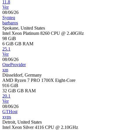
11.8
Ver
08/06/26
Synteq
barbaros
Spokane, United States
Intel Xeon Platinum 8260 CPU @ 2.40GHz
98 GiB
6 GiB
GB RAM
25.1
Ver
08/06/26
OneProvider
xm
Düsseldorf, Germany
AMD Ryzen 7 PRO 1700X Eight-Core
916 GiB
32 GiB
GB RAM
20.1
Ver
08/06/26
GTHost
xvps
Detroit, United States
Intel Xeon Silver 4116 CPU @ 2.10GHz