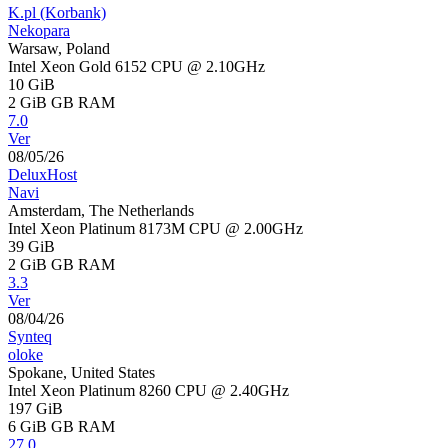
K.pl (Korbank)
Nekopara
Warsaw, Poland
Intel Xeon Gold 6152 CPU @ 2.10GHz
10 GiB
2 GiB
GB RAM
7.0
Ver
08/05/26
DeluxHost
Navi
Amsterdam, The Netherlands
Intel Xeon Platinum 8173M CPU @ 2.00GHz
39 GiB
2 GiB
GB RAM
3.3
Ver
08/04/26
Synteq
oloke
Spokane, United States
Intel Xeon Platinum 8260 CPU @ 2.40GHz
197 GiB
6 GiB
GB RAM
27.0