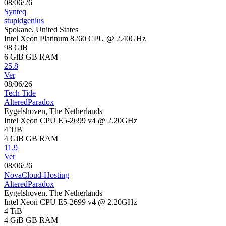
08/06/26
Synteq
stupidgenius
Spokane, United States
Intel Xeon Platinum 8260 CPU @ 2.40GHz
98 GiB
6 GiB
GB RAM
25.8
Ver
08/06/26
Tech Tide
AlteredParadox
Eygelshoven, The Netherlands
Intel Xeon CPU E5-2699 v4 @ 2.20GHz
4 TiB
4 GiB
GB RAM
11.9
Ver
08/06/26
NovaCloud-Hosting
AlteredParadox
Eygelshoven, The Netherlands
Intel Xeon CPU E5-2699 v4 @ 2.20GHz
4 TiB
4 GiB
GB RAM