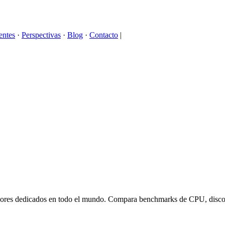
entes
·
Perspectivas
·
Blog
·
Contacto
|
dores dedicados en todo el mundo. Compara benchmarks de CPU, disco y