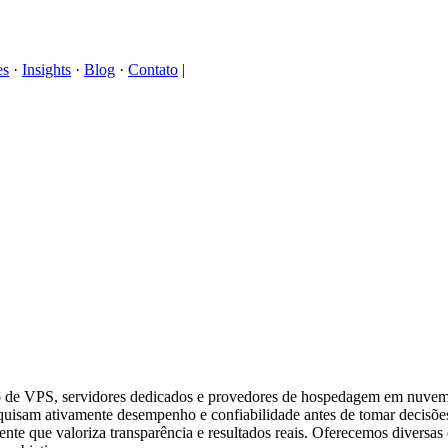
es
·
Insights
·
Blog
·
Contato
|
o de VPS, servidores dedicados e provedores de hospedagem em nuvem.
quisam ativamente desempenho e confiabilidade antes de tomar decisõe
te que valoriza transparência e resultados reais. Oferecemos diversas 