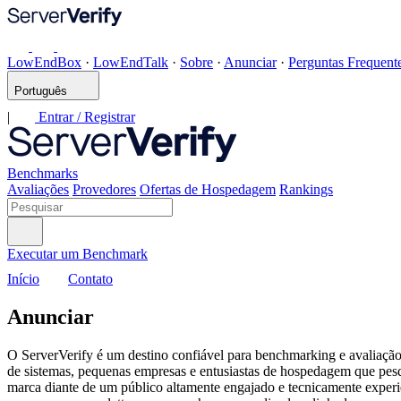
LowEndBox
·
LowEndTalk
·
Sobre
·
Anunciar
·
Perguntas Frequent
Português
|
Entrar / Registrar
Benchmarks
Avaliações
Provedores
Ofertas de Hospedagem
Rankings
Executar um Benchmark
Início
Contato
Anunciar
O ServerVerify é um destino confiável para benchmarking e avaliaçã
de sistemas, pequenas empresas e entusiastas de hospedagem que pes
marca diante de um público altamente engajado e tecnicamente experien