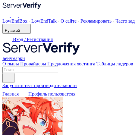
LowEndBox
·
LowEndTalk
·
О сайте
·
Рекламировать
·
Часто за
Русский
|
Вход / Регистрация
Бенчмарки
Отзывы
Провайдеры
Предложения хостинга
Таблицы лидеров
Запустить тест производительности
Главная
Профиль пользователя