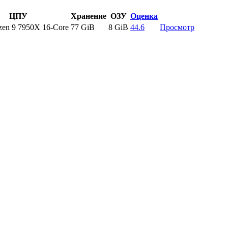
ЦПУ
Хранение
ОЗУ
Оценка
en 9 7950X 16-Core
77 GiB
8 GiB
44.6
Просмотр